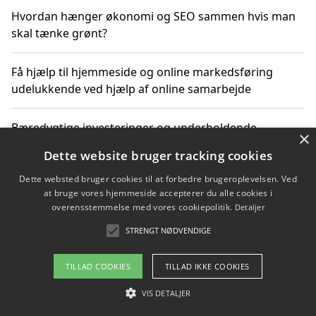
Hvordan hænger økonomi og SEO sammen hvis man
skal tænke grønt?
Få hjælp til hjemmeside og online markedsføring
udelukkende ved hjælp af online samarbejde
Bæredygtige investeringer og underholdende
×
byoplevelser i København
Dette website bruger tracking cookies
Dette websted bruger cookies til at forbedre brugeroplevelsen. Ved
Sådan kan online møder for virksomheder fremme
at bruge vores hjemmeside accepterer du alle cookies i
grønne investeringer
overensstemmelse med vores cookiepolitik.
Detaljer
STRENGT NØDVENDIGE
Copyright 2026 - Pilanto Aps
TILLAD COOKIES
TILLAD IKKE COOKIES
Om / kontakt
Blog
Betingelser
VIS DETALJER