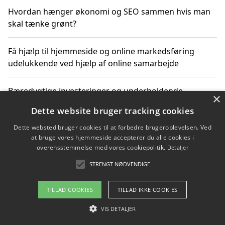
Hvordan hænger økonomi og SEO sammen hvis man
skal tænke grønt?
Få hjælp til hjemmeside og online markedsføring
udelukkende ved hjælp af online samarbejde
Bæredygtige investeringer og underholdende
×
byoplevelser i København
Dette website bruger tracking cookies
Dette websted bruger cookies til at forbedre brugeroplevelsen. Ved
Sådan kan online møder for virksomheder fremme
at bruge vores hjemmeside accepterer du alle cookies i
grønne investeringer
overensstemmelse med vores cookiepolitik.
Detaljer
STRENGT NØDVENDIGE
Copyright 2026 - Pilanto Aps
TILLAD COOKIES
TILLAD IKKE COOKIES
Om / kontakt
Blog
Betingelser
VIS DETALJER