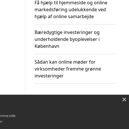
Få hjælp til hjemmeside og online
markedsføring udelukkende ved
hjælp af online samarbejde
Bæredygtige investeringer og
underholdende byoplevelser i
København
Sådan kan online møder for
virksomheder fremme grønne
investeringer
×
Om / kontakt
Blog
Betingelser
hjemmeside
er