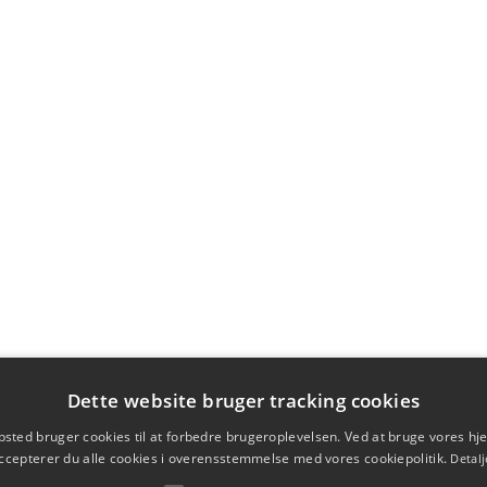
Dette website bruger tracking cookies
sted bruger cookies til at forbedre brugeroplevelsen. Ved at bruge vores 
ccepterer du alle cookies i overensstemmelse med vores cookiepolitik.
Detalj