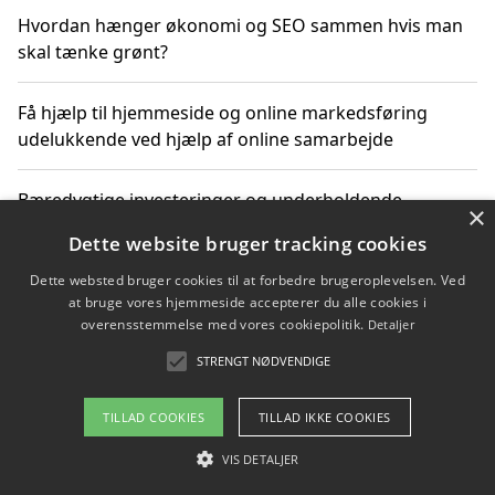
Hvordan hænger økonomi og SEO sammen hvis man
skal tænke grønt?
Få hjælp til hjemmeside og online markedsføring
udelukkende ved hjælp af online samarbejde
Bæredygtige investeringer og underholdende
×
byoplevelser i København
Dette website bruger tracking cookies
Dette websted bruger cookies til at forbedre brugeroplevelsen. Ved
Sådan kan online møder for virksomheder fremme
at bruge vores hjemmeside accepterer du alle cookies i
grønne investeringer
overensstemmelse med vores cookiepolitik.
Detaljer
STRENGT NØDVENDIGE
Copyright 2026 - Pilanto Aps
TILLAD COOKIES
TILLAD IKKE COOKIES
Om / kontakt
Blog
Betingelser
VIS DETALJER