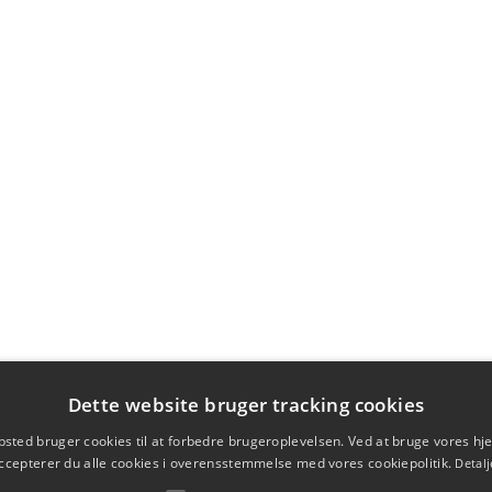
Dette website bruger tracking cookies
sted bruger cookies til at forbedre brugeroplevelsen. Ved at bruge vores 
ccepterer du alle cookies i overensstemmelse med vores cookiepolitik.
Detalj