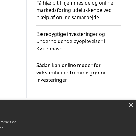
Få hjælp til hjemmeside og online
markedsføring udelukkende ved
hjælp af online samarbejde
Bæredygtige investeringer og
underholdende byoplevelser i
København
Sådan kan online møder for
virksomheder fremme grønne
investeringer
×
Om / kontakt
Blog
Betingelser
hjemmeside
er