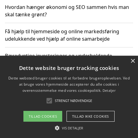
Hvordan hænger økonomi og SEO sammen hvis man
skal tænke grønt?
Få hjælp til hjemmeside og online markedsføring
udelukkende ved hjælp af online samarbejde
Bæredygtige investeringer og underholdende
×
byoplevelser i København
Dette website bruger tracking cookies
Dette websted bruger cookies til at forbedre brugeroplevelsen. Ved
Sådan kan online møder for virksomheder fremme
at bruge vores hjemmeside accepterer du alle cookies i
grønne investeringer
overensstemmelse med vores cookiepolitik.
Detaljer
STRENGT NØDVENDIGE
Copyright 2026 - Pilanto Aps
TILLAD COOKIES
TILLAD IKKE COOKIES
Om / kontakt
Blog
Betingelser
VIS DETALJER