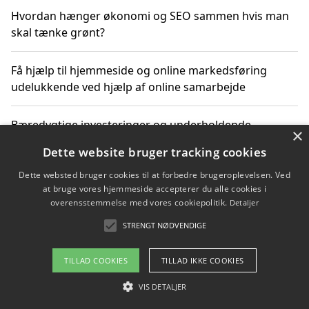
Hvordan hænger økonomi og SEO sammen hvis man
skal tænke grønt?
Få hjælp til hjemmeside og online markedsføring
udelukkende ved hjælp af online samarbejde
Bæredygtige investeringer og underholdende
×
byoplevelser i København
Dette website bruger tracking cookies
Dette websted bruger cookies til at forbedre brugeroplevelsen. Ved
Sådan kan online møder for virksomheder fremme
at bruge vores hjemmeside accepterer du alle cookies i
grønne investeringer
overensstemmelse med vores cookiepolitik.
Detaljer
STRENGT NØDVENDIGE
Copyright 2026 - Pilanto Aps
TILLAD COOKIES
TILLAD IKKE COOKIES
Om / kontakt
Blog
Betingelser
VIS DETALJER