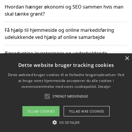
Hvordan hænger økonomi og SEO sammen hvis man
skal tænke grønt?
Få hjælp til hjemmeside og online markedsføring
udelukkende ved hjælp af online samarbejde
Bæredygtige investeringer og underholdende
×
byoplevelser i København
Dette website bruger tracking cookies
Dette websted bruger cookies til at forbedre brugeroplevelsen. Ved
Sådan kan online møder for virksomheder fremme
at bruge vores hjemmeside accepterer du alle cookies i
grønne investeringer
overensstemmelse med vores cookiepolitik.
Detaljer
STRENGT NØDVENDIGE
Copyright 2026 - Pilanto Aps
TILLAD COOKIES
TILLAD IKKE COOKIES
Om / kontakt
Blog
Betingelser
VIS DETALJER