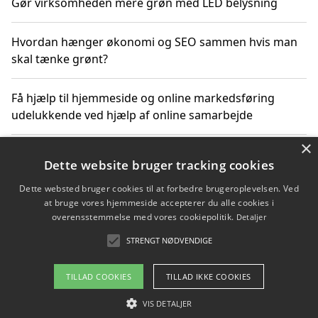
Gør virksomheden mere grøn med LED belysning
Hvordan hænger økonomi og SEO sammen hvis man
skal tænke grønt?
Få hjælp til hjemmeside og online markedsføring
udelukkende ved hjælp af online samarbejde
×
Bæredygtige investeringer og underholdende
Dette website bruger tracking cookies
byoplevelser i København
Dette websted bruger cookies til at forbedre brugeroplevelsen. Ved
at bruge vores hjemmeside accepterer du alle cookies i
Sådan kan online møder for virksomheder fremme
overensstemmelse med vores cookiepolitik.
Detaljer
grønne investeringer
STRENGT NØDVENDIGE
TILLAD COOKIES
TILLAD IKKE COOKIES
Copyright 2026 - Pilanto Aps
VIS DETALJER
Om / kontakt
Blog
Betingelser