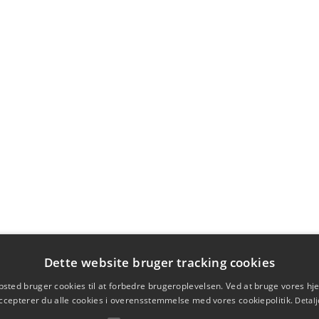
Dette website bruger tracking cookies
sted bruger cookies til at forbedre brugeroplevelsen. Ved at bruge vores 
ccepterer du alle cookies i overensstemmelse med vores cookiepolitik.
Detalj