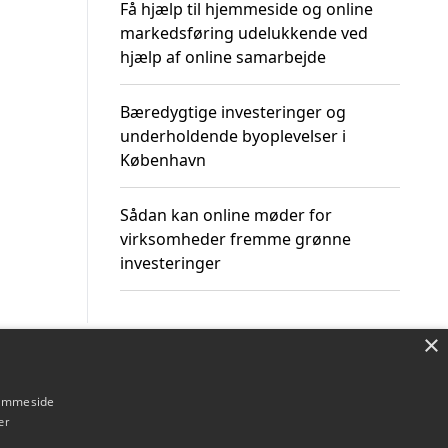
Få hjælp til hjemmeside og online
markedsføring udelukkende ved
hjælp af online samarbejde
Bæredygtige investeringer og
underholdende byoplevelser i
København
Sådan kan online møder for
virksomheder fremme grønne
investeringer
×
Om / kontakt
Blog
Betingelser
hjemmeside
er