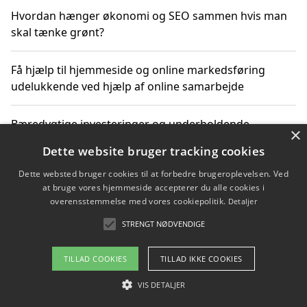
Hvordan hænger økonomi og SEO sammen hvis man
skal tænke grønt?
Få hjælp til hjemmeside og online markedsføring
udelukkende ved hjælp af online samarbejde
Bæredygtige investeringer og underholdende
×
byoplevelser i København
Dette website bruger tracking cookies
Dette websted bruger cookies til at forbedre brugeroplevelsen. Ved
Sådan kan online møder for virksomheder fremme
at bruge vores hjemmeside accepterer du alle cookies i
grønne investeringer
overensstemmelse med vores cookiepolitik.
Detaljer
STRENGT NØDVENDIGE
Copyright 2026 - Pilanto Aps
TILLAD COOKIES
TILLAD IKKE COOKIES
Om / kontakt
Blog
Betingelser
VIS DETALJER