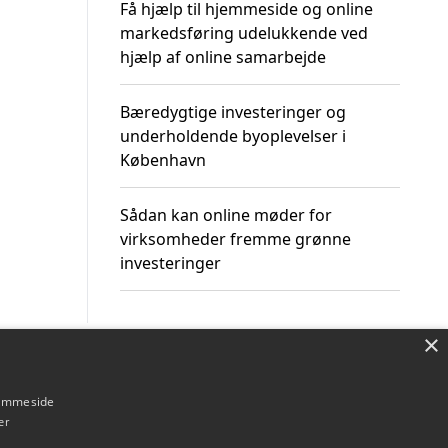
Få hjælp til hjemmeside og online
markedsføring udelukkende ved
hjælp af online samarbejde
Bæredygtige investeringer og
underholdende byoplevelser i
København
Sådan kan online møder for
virksomheder fremme grønne
investeringer
×
Om / kontakt
Blog
Betingelser
hjemmeside
er