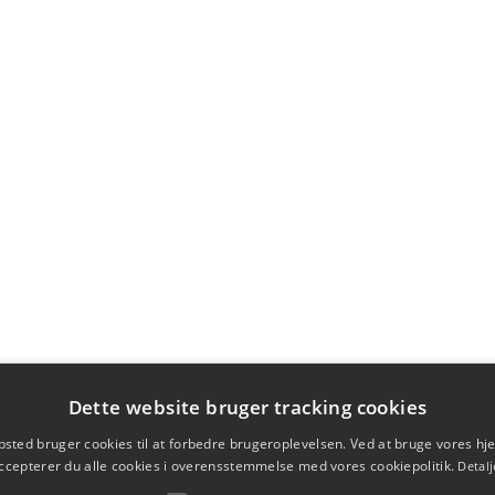
Dette website bruger tracking cookies
sted bruger cookies til at forbedre brugeroplevelsen. Ved at bruge vores 
ccepterer du alle cookies i overensstemmelse med vores cookiepolitik.
Detalj