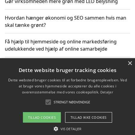
Gør virksomheden mere grøn med LED belysning
Hvordan hænger økonomi og SEO sammen hvis man
skal tænke grønt?
Få hjælp til hjemmeside og online markedsføring
udelukkende ved hjælp af online samarbejde
×
Bæredygtige investeringer og underholdende
Dette website bruger tracking cookies
byoplevelser i København
Dette websted bruger cookies til at forbedre brugeroplevelsen. Ved
at bruge vores hjemmeside accepterer du alle cookies i
Sådan kan online møder for virksomheder fremme
overensstemmelse med vores cookiepolitik.
Detaljer
grønne investeringer
STRENGT NØDVENDIGE
TILLAD COOKIES
TILLAD IKKE COOKIES
Copyright 2026 - Pilanto Aps
VIS DETALJER
Om / kontakt
Blog
Betingelser