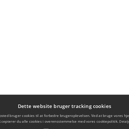
Dette website bruger tracking cookies
sted bruger cookies til at forbedre brugeroplevelsen. Ved at bruge vores 
ccepterer du alle cookies i overensstemmelse med vores cookiepolitik.
Detalj