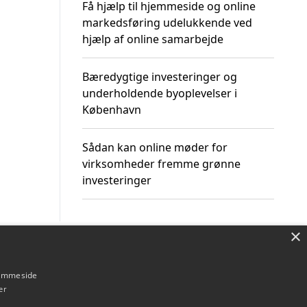
Få hjælp til hjemmeside og online
markedsføring udelukkende ved
hjælp af online samarbejde
Bæredygtige investeringer og
underholdende byoplevelser i
København
Sådan kan online møder for
virksomheder fremme grønne
investeringer
×
Om / kontakt
Blog
Betingelser
hjemmeside
er