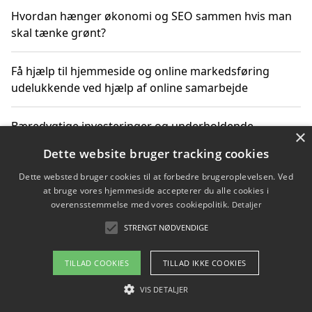
Hvordan hænger økonomi og SEO sammen hvis man
skal tænke grønt?
Få hjælp til hjemmeside og online markedsføring
udelukkende ved hjælp af online samarbejde
Bæredygtige investeringer og underholdende
×
byoplevelser i København
Dette website bruger tracking cookies
Dette websted bruger cookies til at forbedre brugeroplevelsen. Ved
Sådan kan online møder for virksomheder fremme
at bruge vores hjemmeside accepterer du alle cookies i
grønne investeringer
overensstemmelse med vores cookiepolitik.
Detaljer
STRENGT NØDVENDIGE
Copyright 2026 - Pilanto Aps
TILLAD COOKIES
TILLAD IKKE COOKIES
Om / kontakt
Blog
Betingelser
VIS DETALJER