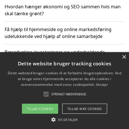
Hvordan hænger økonomi og SEO sammen hvis man
skal tænke grønt?
Få hjælp til hjemmeside og online markedsføring
udelukkende ved hjælp af online samarbejde
Bæredygtige investeringer og underholdende
×
byoplevelser i København
Dette website bruger tracking cookies
Dette websted bruger cookies til at forbedre brugeroplevelsen. Ved
Sådan kan online møder for virksomheder fremme
at bruge vores hjemmeside accepterer du alle cookies i
grønne investeringer
overensstemmelse med vores cookiepolitik.
Detaljer
STRENGT NØDVENDIGE
Copyright 2026 - Pilanto Aps
TILLAD COOKIES
TILLAD IKKE COOKIES
Om / kontakt
Blog
Betingelser
VIS DETALJER