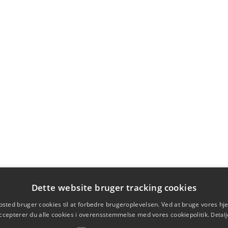
Dette website bruger tracking cookies
sted bruger cookies til at forbedre brugeroplevelsen. Ved at bruge vores 
ccepterer du alle cookies i overensstemmelse med vores cookiepolitik.
Detalj