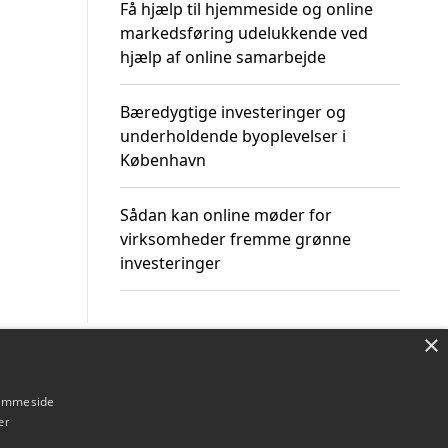
Få hjælp til hjemmeside og online
markedsføring udelukkende ved
hjælp af online samarbejde
Bæredygtige investeringer og
underholdende byoplevelser i
København
Sådan kan online møder for
virksomheder fremme grønne
investeringer
×
Om / kontakt
Blog
Betingelser
hjemmeside
er