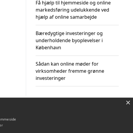
Få hjælp til hjemmeside og online
markedsføring udelukkende ved
hjælp af online samarbejde
Bæredygtige investeringer og
underholdende byoplevelser i
København
Sådan kan online møder for
virksomheder fremme grønne
investeringer
×
Om / kontakt
Blog
Betingelser
hjemmeside
er