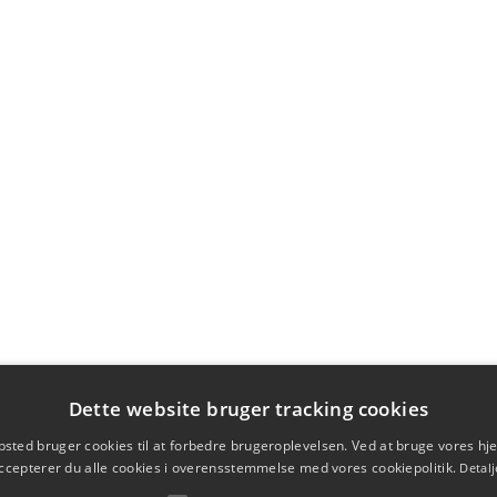
Dette website bruger tracking cookies
sted bruger cookies til at forbedre brugeroplevelsen. Ved at bruge vores 
ccepterer du alle cookies i overensstemmelse med vores cookiepolitik.
Detalj