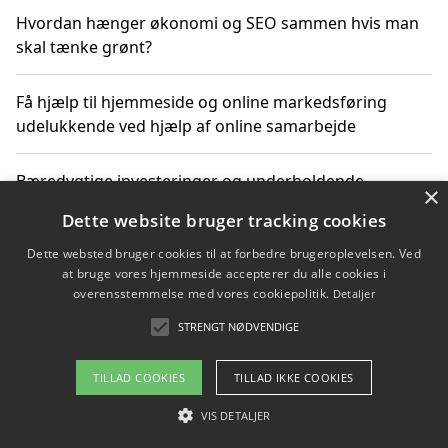
Hvordan hænger økonomi og SEO sammen hvis man
skal tænke grønt?
Få hjælp til hjemmeside og online markedsføring
udelukkende ved hjælp af online samarbejde
Bæredygtige investeringer og underholdende
×
byoplevelser i København
Dette website bruger tracking cookies
Dette websted bruger cookies til at forbedre brugeroplevelsen. Ved
Sådan kan online møder for virksomheder fremme
at bruge vores hjemmeside accepterer du alle cookies i
grønne investeringer
overensstemmelse med vores cookiepolitik.
Detaljer
STRENGT NØDVENDIGE
Copyright 2026 - Pilanto Aps
TILLAD COOKIES
TILLAD IKKE COOKIES
Om / kontakt
Blog
Betingelser
VIS DETALJER