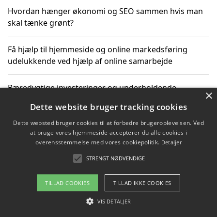
Hvordan hænger økonomi og SEO sammen hvis man
skal tænke grønt?
Få hjælp til hjemmeside og online markedsføring
udelukkende ved hjælp af online samarbejde
Bæredygtige investeringer og underholdende
×
byoplevelser i København
Dette website bruger tracking cookies
Dette websted bruger cookies til at forbedre brugeroplevelsen. Ved
Sådan kan online møder for virksomheder fremme
at bruge vores hjemmeside accepterer du alle cookies i
grønne investeringer
overensstemmelse med vores cookiepolitik.
Detaljer
STRENGT NØDVENDIGE
Copyright 2026 - Pilanto Aps
TILLAD COOKIES
TILLAD IKKE COOKIES
Om / kontakt
Blog
Betingelser
VIS DETALJER