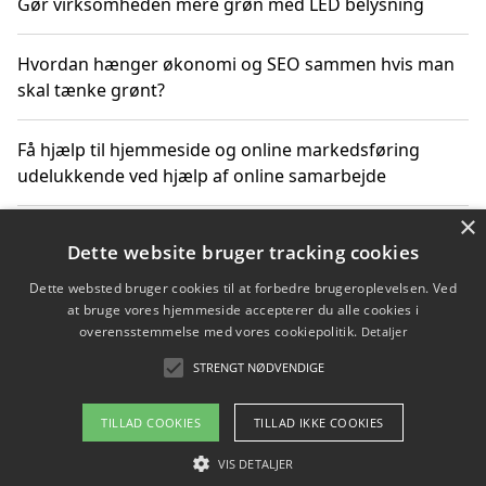
Gør virksomheden mere grøn med LED belysning
Hvordan hænger økonomi og SEO sammen hvis man
skal tænke grønt?
Få hjælp til hjemmeside og online markedsføring
udelukkende ved hjælp af online samarbejde
×
Bæredygtige investeringer og underholdende
Dette website bruger tracking cookies
byoplevelser i København
Dette websted bruger cookies til at forbedre brugeroplevelsen. Ved
at bruge vores hjemmeside accepterer du alle cookies i
Sådan kan online møder for virksomheder fremme
overensstemmelse med vores cookiepolitik.
Detaljer
grønne investeringer
STRENGT NØDVENDIGE
TILLAD COOKIES
TILLAD IKKE COOKIES
Copyright 2026 - Pilanto Aps
VIS DETALJER
Om / kontakt
Blog
Betingelser