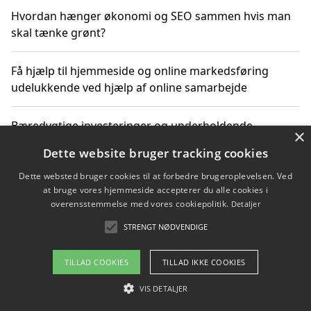
Hvordan hænger økonomi og SEO sammen hvis man
skal tænke grønt?
Få hjælp til hjemmeside og online markedsføring
udelukkende ved hjælp af online samarbejde
Bæredygtige investeringer og underholdende
×
byoplevelser i København
Dette website bruger tracking cookies
Dette websted bruger cookies til at forbedre brugeroplevelsen. Ved
Sådan kan online møder for virksomheder fremme
at bruge vores hjemmeside accepterer du alle cookies i
grønne investeringer
overensstemmelse med vores cookiepolitik.
Detaljer
STRENGT NØDVENDIGE
Copyright 2026 - Pilanto Aps
TILLAD COOKIES
TILLAD IKKE COOKIES
Om / kontakt
Blog
Betingelser
VIS DETALJER