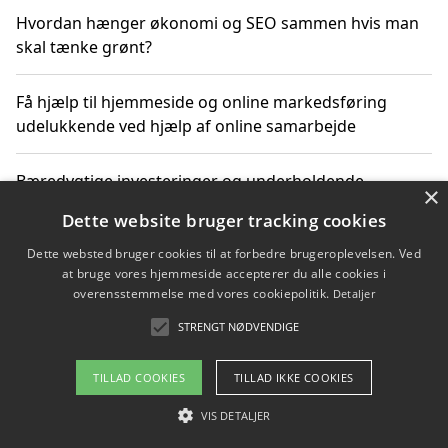
Hvordan hænger økonomi og SEO sammen hvis man
skal tænke grønt?
Få hjælp til hjemmeside og online markedsføring
udelukkende ved hjælp af online samarbejde
Bæredygtige investeringer og underholdende
×
byoplevelser i København
Dette website bruger tracking cookies
Dette websted bruger cookies til at forbedre brugeroplevelsen. Ved
Sådan kan online møder for virksomheder fremme
at bruge vores hjemmeside accepterer du alle cookies i
grønne investeringer
overensstemmelse med vores cookiepolitik.
Detaljer
STRENGT NØDVENDIGE
Copyright 2026 - Pilanto Aps
TILLAD COOKIES
TILLAD IKKE COOKIES
Om / kontakt
Blog
Betingelser
VIS DETALJER