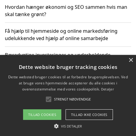
Hvordan hænger økonomi og SEO sammen hvis man
skal tænke grønt?
Få hjælp til hjemmeside og online markedsføring
udelukkende ved hjælp af online samarbejde
Bæredygtige investeringer og underholdende
×
byoplevelser i København
Dette website bruger tracking cookies
Dette websted bruger cookies til at forbedre brugeroplevelsen. Ved
Sådan kan online møder for virksomheder fremme
at bruge vores hjemmeside accepterer du alle cookies i
grønne investeringer
overensstemmelse med vores cookiepolitik.
Detaljer
STRENGT NØDVENDIGE
Copyright 2026 - Pilanto Aps
TILLAD COOKIES
TILLAD IKKE COOKIES
Om / kontakt
Blog
Betingelser
VIS DETALJER