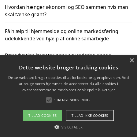
Hvordan hænger økonomi og SEO sammen hvis man
skal tænke grønt?
Få hjælp til hjemmeside og online markedsføring
udelukkende ved hjælp af online samarbejde
Bæredygtige investeringer og underholdende
×
byoplevelser i København
Dette website bruger tracking cookies
Dette websted bruger cookies til at forbedre brugeroplevelsen. Ved
Sådan kan online møder for virksomheder fremme
at bruge vores hjemmeside accepterer du alle cookies i
grønne investeringer
overensstemmelse med vores cookiepolitik.
Detaljer
STRENGT NØDVENDIGE
Copyright 2026 - Pilanto Aps
TILLAD COOKIES
TILLAD IKKE COOKIES
Om / kontakt
Blog
Betingelser
VIS DETALJER