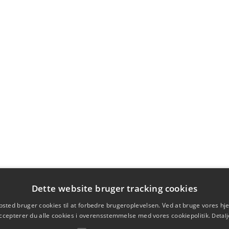
Dette website bruger tracking cookies
sted bruger cookies til at forbedre brugeroplevelsen. Ved at bruge vores 
ccepterer du alle cookies i overensstemmelse med vores cookiepolitik.
Detalj