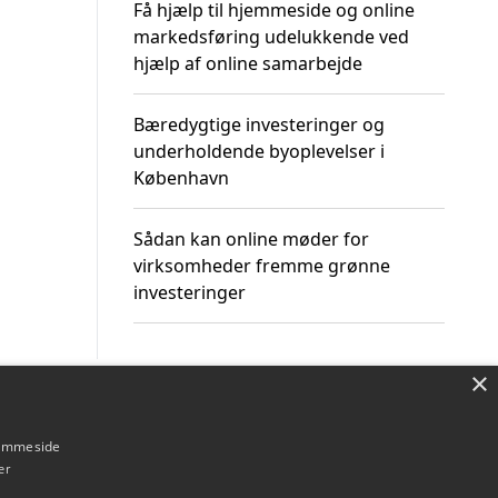
Få hjælp til hjemmeside og online
markedsføring udelukkende ved
hjælp af online samarbejde
Bæredygtige investeringer og
underholdende byoplevelser i
København
Sådan kan online møder for
virksomheder fremme grønne
investeringer
×
Om / kontakt
Blog
Betingelser
hjemmeside
er