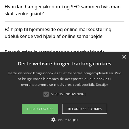
Hvordan hænger økonomi og SEO sammen hvis man
skal tænke grønt?
Få hjælp til hjemmeside og online markedsføring
udelukkende ved hjælp af online samarbejde
Bæredygtige investeringer og underholdende
×
byoplevelser i København
Dette website bruger tracking cookies
Dette websted bruger cookies til at forbedre brugeroplevelsen. Ved
Sådan kan online møder for virksomheder fremme
at bruge vores hjemmeside accepterer du alle cookies i
grønne investeringer
overensstemmelse med vores cookiepolitik.
Detaljer
STRENGT NØDVENDIGE
Copyright 2026 - Pilanto Aps
TILLAD COOKIES
TILLAD IKKE COOKIES
Om / kontakt
Blog
Betingelser
VIS DETALJER