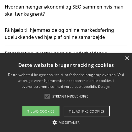
Hvordan hænger økonomi og SEO sammen hvis man
skal tænke grønt?
Få hjælp til hjemmeside og online markedsføring
udelukkende ved hjælp af online samarbejde
Bæredygtige investeringer og underholdende
×
byoplevelser i København
Dette website bruger tracking cookies
Dette websted bruger cookies til at forbedre brugeroplevelsen. Ved
Sådan kan online møder for virksomheder fremme
at bruge vores hjemmeside accepterer du alle cookies i
grønne investeringer
overensstemmelse med vores cookiepolitik.
Detaljer
STRENGT NØDVENDIGE
Copyright 2026 - Pilanto Aps
TILLAD COOKIES
TILLAD IKKE COOKIES
Om / kontakt
Blog
Betingelser
VIS DETALJER