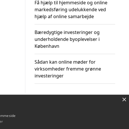
Få hjælp til hjemmeside og online
markedsføring udelukkende ved
hjælp af online samarbejde
Bæredygtige investeringer og
underholdende byoplevelser i
København
Sådan kan online møder for
virksomheder fremme grønne
investeringer
×
Om / kontakt
Blog
Betingelser
hjemmeside
er