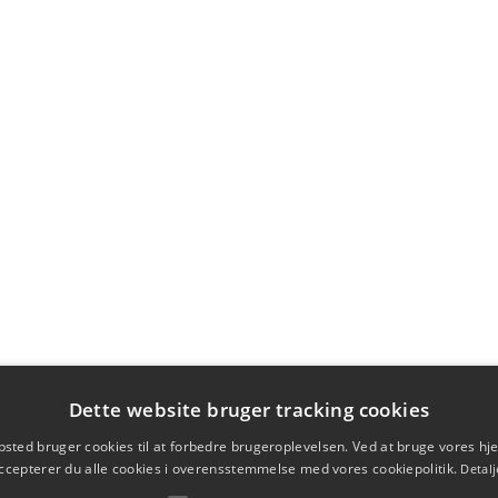
Dette website bruger tracking cookies
sted bruger cookies til at forbedre brugeroplevelsen. Ved at bruge vores 
ccepterer du alle cookies i overensstemmelse med vores cookiepolitik.
Detalj