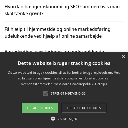
Hvordan hænger økonomi og SEO sammen hvis man
skal tænke grønt?
Få hjælp til hjemmeside og online markedsføring
udelukkende ved hjælp af online samarbejde
Bæredygtige investeringer og underholdende
×
byoplevelser i København
Dette website bruger tracking cookies
Dette websted bruger cookies til at forbedre brugeroplevelsen. Ved
Sådan kan online møder for virksomheder fremme
at bruge vores hjemmeside accepterer du alle cookies i
grønne investeringer
overensstemmelse med vores cookiepolitik.
Detaljer
STRENGT NØDVENDIGE
Copyright 2026 - Pilanto Aps
TILLAD COOKIES
TILLAD IKKE COOKIES
Om / kontakt
Blog
Betingelser
VIS DETALJER