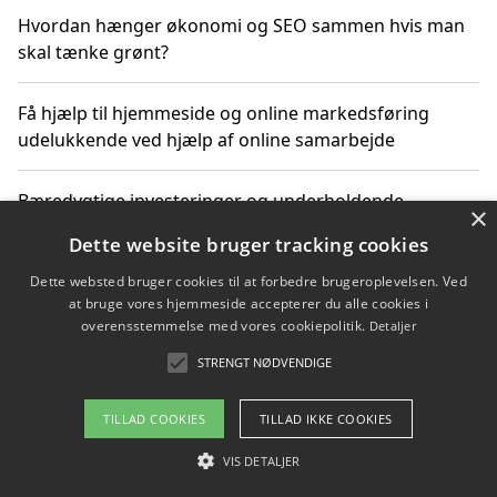
Hvordan hænger økonomi og SEO sammen hvis man
skal tænke grønt?
Få hjælp til hjemmeside og online markedsføring
udelukkende ved hjælp af online samarbejde
Bæredygtige investeringer og underholdende
×
byoplevelser i København
Dette website bruger tracking cookies
Dette websted bruger cookies til at forbedre brugeroplevelsen. Ved
Sådan kan online møder for virksomheder fremme
at bruge vores hjemmeside accepterer du alle cookies i
grønne investeringer
overensstemmelse med vores cookiepolitik.
Detaljer
STRENGT NØDVENDIGE
Copyright 2026 - Pilanto Aps
TILLAD COOKIES
TILLAD IKKE COOKIES
Om / kontakt
Blog
Betingelser
VIS DETALJER