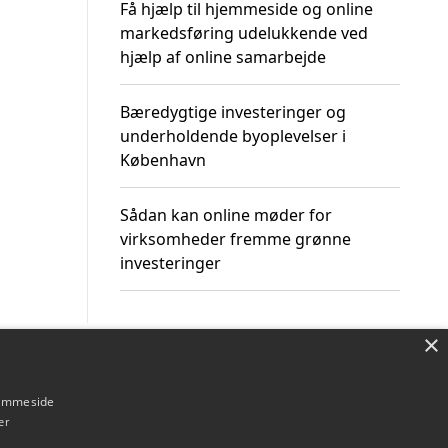
Få hjælp til hjemmeside og online
markedsføring udelukkende ved
hjælp af online samarbejde
Bæredygtige investeringer og
underholdende byoplevelser i
København
Sådan kan online møder for
virksomheder fremme grønne
investeringer
×
Om / kontakt
Blog
Betingelser
hjemmeside
er