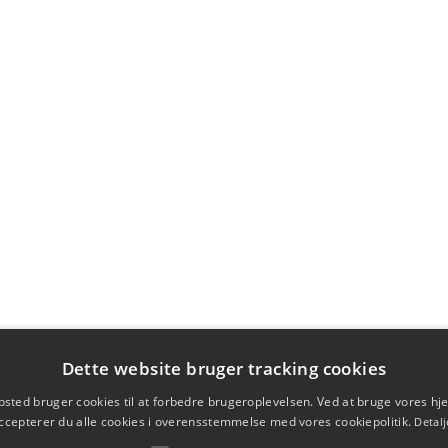
Dette website bruger tracking cookies
sted bruger cookies til at forbedre brugeroplevelsen. Ved at bruge vores 
ccepterer du alle cookies i overensstemmelse med vores cookiepolitik.
Detalj