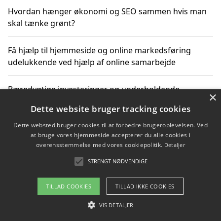
Hvordan hænger økonomi og SEO sammen hvis man
skal tænke grønt?
Få hjælp til hjemmeside og online markedsføring
udelukkende ved hjælp af online samarbejde
Bæredygtige investeringer og underholdende
×
byoplevelser i København
Dette website bruger tracking cookies
Dette websted bruger cookies til at forbedre brugeroplevelsen. Ved
Sådan kan online møder for virksomheder fremme
at bruge vores hjemmeside accepterer du alle cookies i
grønne investeringer
overensstemmelse med vores cookiepolitik.
Detaljer
STRENGT NØDVENDIGE
Copyright 2026 - Pilanto Aps
TILLAD COOKIES
TILLAD IKKE COOKIES
Om / kontakt
Blog
Betingelser
VIS DETALJER