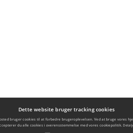
Dette website bruger tracking cookies
sted bruger cookies til at forbedre brugeroplevelsen. Ved at bruge vores 
ccepterer du alle cookies i overensstemmelse med vores cookiepolitik.
Detalj