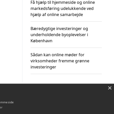
Få hjælp til hjemmeside og online
markedsføring udelukkende ved
hjælp af online samarbejde
Bæredygtige investeringer og
underholdende byoplevelser i
København
Sådan kan online møder for
virksomheder fremme grønne
investeringer
×
Om / kontakt
Blog
Betingelser
hjemmeside
er