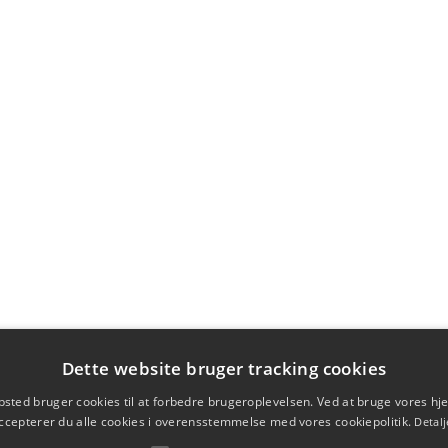
Dette website bruger tracking cookies
sted bruger cookies til at forbedre brugeroplevelsen. Ved at bruge vores 
ccepterer du alle cookies i overensstemmelse med vores cookiepolitik.
Detalj