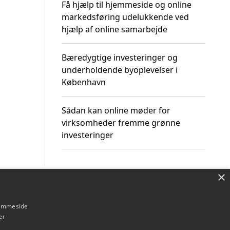
Få hjælp til hjemmeside og online
markedsføring udelukkende ved
hjælp af online samarbejde
Bæredygtige investeringer og
underholdende byoplevelser i
København
Sådan kan online møder for
virksomheder fremme grønne
investeringer
×
Om / kontakt
Blog
Betingelser
hjemmeside
er