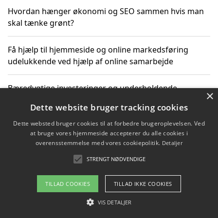
Hvordan hænger økonomi og SEO sammen hvis man
skal tænke grønt?
Få hjælp til hjemmeside og online markedsføring
udelukkende ved hjælp af online samarbejde
Bæredygtige investeringer og underholdende
×
byoplevelser i København
Dette website bruger tracking cookies
Dette websted bruger cookies til at forbedre brugeroplevelsen. Ved
Sådan kan online møder for virksomheder fremme
at bruge vores hjemmeside accepterer du alle cookies i
grønne investeringer
overensstemmelse med vores cookiepolitik.
Detaljer
STRENGT NØDVENDIGE
Copyright 2026 - Pilanto Aps
TILLAD COOKIES
TILLAD IKKE COOKIES
Om / kontakt
Blog
Betingelser
VIS DETALJER