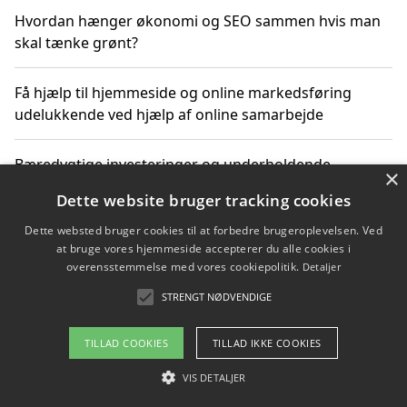
Hvordan hænger økonomi og SEO sammen hvis man
skal tænke grønt?
Få hjælp til hjemmeside og online markedsføring
udelukkende ved hjælp af online samarbejde
Bæredygtige investeringer og underholdende
×
byoplevelser i København
Dette website bruger tracking cookies
Dette websted bruger cookies til at forbedre brugeroplevelsen. Ved
Sådan kan online møder for virksomheder fremme
at bruge vores hjemmeside accepterer du alle cookies i
grønne investeringer
overensstemmelse med vores cookiepolitik.
Detaljer
STRENGT NØDVENDIGE
Copyright 2026 - Pilanto Aps
TILLAD COOKIES
TILLAD IKKE COOKIES
Om / kontakt
Blog
Betingelser
VIS DETALJER