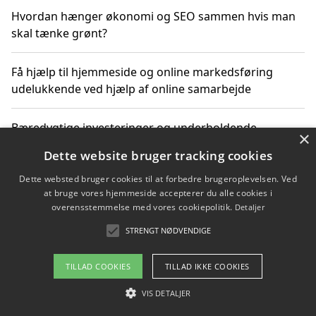
Hvordan hænger økonomi og SEO sammen hvis man
skal tænke grønt?
Få hjælp til hjemmeside og online markedsføring
udelukkende ved hjælp af online samarbejde
Bæredygtige investeringer og underholdende
×
byoplevelser i København
Dette website bruger tracking cookies
Dette websted bruger cookies til at forbedre brugeroplevelsen. Ved
Sådan kan online møder for virksomheder fremme
at bruge vores hjemmeside accepterer du alle cookies i
grønne investeringer
overensstemmelse med vores cookiepolitik.
Detaljer
STRENGT NØDVENDIGE
Copyright 2026 - Pilanto Aps
TILLAD COOKIES
TILLAD IKKE COOKIES
Om / kontakt
Blog
Betingelser
VIS DETALJER