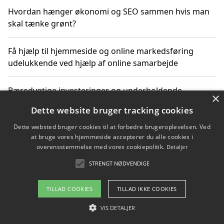
Hvordan hænger økonomi og SEO sammen hvis man
skal tænke grønt?
Få hjælp til hjemmeside og online markedsføring
udelukkende ved hjælp af online samarbejde
Bæredygtige investeringer og underholdende
×
byoplevelser i København
Dette website bruger tracking cookies
Dette websted bruger cookies til at forbedre brugeroplevelsen. Ved
Sådan kan online møder for virksomheder fremme
at bruge vores hjemmeside accepterer du alle cookies i
grønne investeringer
overensstemmelse med vores cookiepolitik.
Detaljer
STRENGT NØDVENDIGE
Copyright 2026 - Pilanto Aps
TILLAD COOKIES
TILLAD IKKE COOKIES
Om / kontakt
Blog
Betingelser
VIS DETALJER