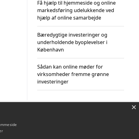
Få hjælp til hjemmeside og online
markedsføring udelukkende ved
hjælp af online samarbejde
Bæredygtige investeringer og
underholdende byoplevelser i
København
Sådan kan online møder for
virksomheder fremme grønne
investeringer
×
Om / kontakt
Blog
Betingelser
hjemmeside
er