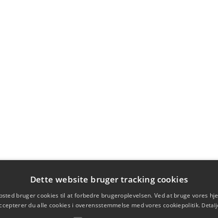
Dette website bruger tracking cookies
sted bruger cookies til at forbedre brugeroplevelsen. Ved at bruge vores 
ccepterer du alle cookies i overensstemmelse med vores cookiepolitik.
Detalj