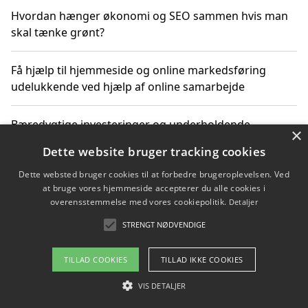
Hvordan hænger økonomi og SEO sammen hvis man
skal tænke grønt?
Få hjælp til hjemmeside og online markedsføring
udelukkende ved hjælp af online samarbejde
Bæredygtige investeringer og underholdende
×
byoplevelser i København
Dette website bruger tracking cookies
Dette websted bruger cookies til at forbedre brugeroplevelsen. Ved
Sådan kan online møder for virksomheder fremme
at bruge vores hjemmeside accepterer du alle cookies i
grønne investeringer
overensstemmelse med vores cookiepolitik.
Detaljer
STRENGT NØDVENDIGE
Copyright 2026 - Pilanto Aps
TILLAD COOKIES
TILLAD IKKE COOKIES
Om / kontakt
Blog
Betingelser
VIS DETALJER