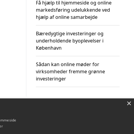
Få hjælp til hjemmeside og online
markedsføring udelukkende ved
hjælp af online samarbejde
Bæredygtige investeringer og
underholdende byoplevelser i
København
Sådan kan online møder for
virksomheder fremme grønne
investeringer
×
Om / kontakt
Blog
Betingelser
hjemmeside
er