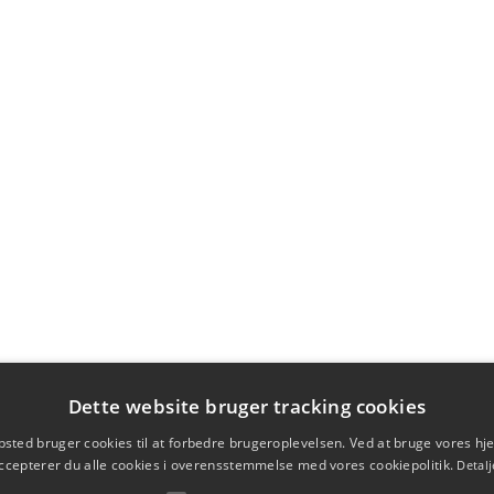
Dette website bruger tracking cookies
sted bruger cookies til at forbedre brugeroplevelsen. Ved at bruge vores 
ccepterer du alle cookies i overensstemmelse med vores cookiepolitik.
Detalj