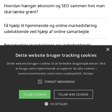
Hvordan hænger økonomi og SEO sammen hvis man
skal tænke grønt?
Få hjælp til hjemmeside og online markedsføring
udelukkende ved hjælp af online samarbejde
Bæredygtige investeringer og underholdende
×
byoplevelser i København
Dette website bruger tracking cookies
Dette websted bruger cookies til at forbedre brugeroplevelsen. Ved
Sådan kan online møder for virksomheder fremme
at bruge vores hjemmeside accepterer du alle cookies i
grønne investeringer
overensstemmelse med vores cookiepolitik.
Detaljer
STRENGT NØDVENDIGE
Copyright 2026 - Pilanto Aps
TILLAD COOKIES
TILLAD IKKE COOKIES
Om / kontakt
Blog
Betingelser
VIS DETALJER