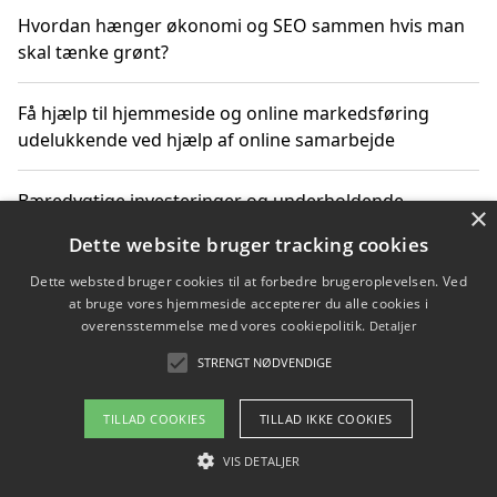
Hvordan hænger økonomi og SEO sammen hvis man
skal tænke grønt?
Få hjælp til hjemmeside og online markedsføring
udelukkende ved hjælp af online samarbejde
Bæredygtige investeringer og underholdende
×
byoplevelser i København
Dette website bruger tracking cookies
Dette websted bruger cookies til at forbedre brugeroplevelsen. Ved
Sådan kan online møder for virksomheder fremme
at bruge vores hjemmeside accepterer du alle cookies i
grønne investeringer
overensstemmelse med vores cookiepolitik.
Detaljer
STRENGT NØDVENDIGE
Copyright 2026 - Pilanto Aps
TILLAD COOKIES
TILLAD IKKE COOKIES
Om / kontakt
Blog
Betingelser
VIS DETALJER