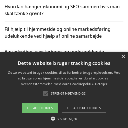
Hvordan hænger økonomi og SEO sammen hvis man
skal tænke grønt?
Få hjælp til hjemmeside og online markedsføring
udelukkende ved hjælp af online samarbejde
Bæredygtige investeringer og underholdende
×
byoplevelser i København
Dette website bruger tracking cookies
Dette websted bruger cookies til at forbedre brugeroplevelsen. Ved
Sådan kan online møder for virksomheder fremme
at bruge vores hjemmeside accepterer du alle cookies i
grønne investeringer
overensstemmelse med vores cookiepolitik.
Detaljer
STRENGT NØDVENDIGE
Copyright 2026 - Pilanto Aps
TILLAD COOKIES
TILLAD IKKE COOKIES
Om / kontakt
Blog
Betingelser
VIS DETALJER