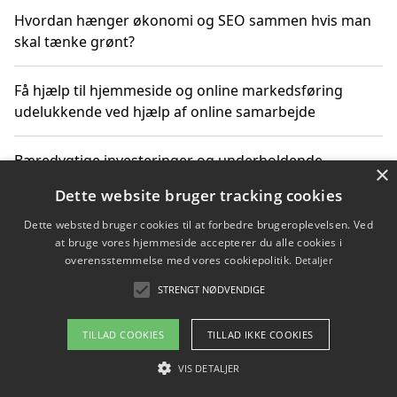
Hvordan hænger økonomi og SEO sammen hvis man
skal tænke grønt?
Få hjælp til hjemmeside og online markedsføring
udelukkende ved hjælp af online samarbejde
Bæredygtige investeringer og underholdende
×
byoplevelser i København
Dette website bruger tracking cookies
Dette websted bruger cookies til at forbedre brugeroplevelsen. Ved
Sådan kan online møder for virksomheder fremme
at bruge vores hjemmeside accepterer du alle cookies i
grønne investeringer
overensstemmelse med vores cookiepolitik.
Detaljer
STRENGT NØDVENDIGE
Copyright 2026 - Pilanto Aps
TILLAD COOKIES
TILLAD IKKE COOKIES
Om / kontakt
Blog
Betingelser
VIS DETALJER