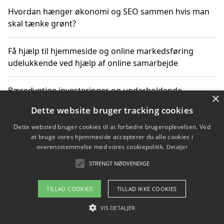
Hvordan hænger økonomi og SEO sammen hvis man
skal tænke grønt?
Få hjælp til hjemmeside og online markedsføring
udelukkende ved hjælp af online samarbejde
Bæredygtige investeringer og underholdende
×
byoplevelser i København
Dette website bruger tracking cookies
Dette websted bruger cookies til at forbedre brugeroplevelsen. Ved
Sådan kan online møder for virksomheder fremme
at bruge vores hjemmeside accepterer du alle cookies i
grønne investeringer
overensstemmelse med vores cookiepolitik.
Detaljer
STRENGT NØDVENDIGE
Copyright 2026 - Pilanto Aps
TILLAD COOKIES
TILLAD IKKE COOKIES
Om / kontakt
Blog
Betingelser
VIS DETALJER