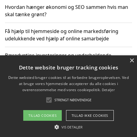
Hvordan hænger økonomi og SEO sammen hvis man
skal tænke grønt?
Få hjælp til hjemmeside og online markedsføring
udelukkende ved hjælp af online samarbejde
Bæredygtige investeringer og underholdende
×
byoplevelser i København
Dette website bruger tracking cookies
Dette websted bruger cookies til at forbedre brugeroplevelsen. Ved
Sådan kan online møder for virksomheder fremme
at bruge vores hjemmeside accepterer du alle cookies i
grønne investeringer
overensstemmelse med vores cookiepolitik.
Detaljer
STRENGT NØDVENDIGE
Copyright 2026 - Pilanto Aps
TILLAD COOKIES
TILLAD IKKE COOKIES
Om / kontakt
Blog
Betingelser
VIS DETALJER