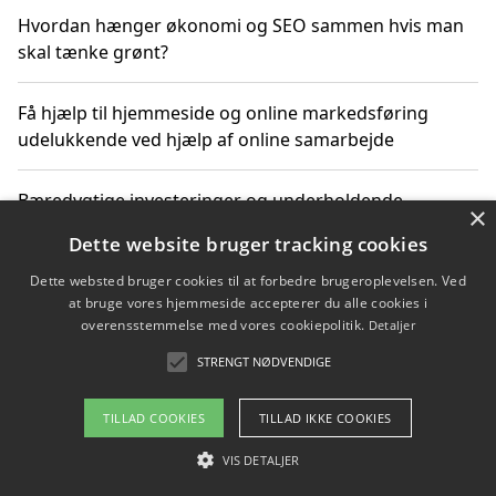
Hvordan hænger økonomi og SEO sammen hvis man
skal tænke grønt?
Få hjælp til hjemmeside og online markedsføring
udelukkende ved hjælp af online samarbejde
Bæredygtige investeringer og underholdende
×
byoplevelser i København
Dette website bruger tracking cookies
Dette websted bruger cookies til at forbedre brugeroplevelsen. Ved
Sådan kan online møder for virksomheder fremme
at bruge vores hjemmeside accepterer du alle cookies i
grønne investeringer
overensstemmelse med vores cookiepolitik.
Detaljer
STRENGT NØDVENDIGE
Copyright 2026 - Pilanto Aps
TILLAD COOKIES
TILLAD IKKE COOKIES
Om / kontakt
Blog
Betingelser
VIS DETALJER