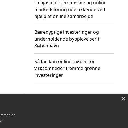
Få hjælp til hjemmeside og online
markedsføring udelukkende ved
hjælp af online samarbejde
Bæredygtige investeringer og
underholdende byoplevelser i
København
Sådan kan online møder for
virksomheder fremme grønne
investeringer
×
Om / kontakt
Blog
Betingelser
hjemmeside
er