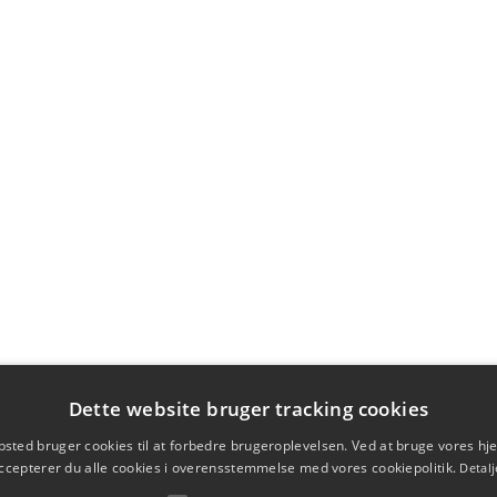
Dette website bruger tracking cookies
sted bruger cookies til at forbedre brugeroplevelsen. Ved at bruge vores 
ccepterer du alle cookies i overensstemmelse med vores cookiepolitik.
Detalj